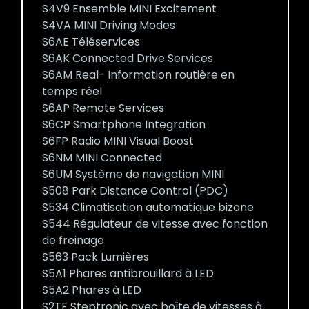
S4V9 Ensemble MINI Excitement
S4VA MINI Driving Modes
S6AE Téléservices
S6AK Connected Drive Services
S6AM Real- Information routière en
temps réel
S6AP Remote Services
S6CP Smartphone Integration
S6FP Radio MINI Visual Boost
S6NM MINI Connected
S6UM Système de navigation MINI
S508 Park Distance Control (PDC)
S534 Climatisation automatique bizone
S544 Régulateur de vitesse avec fonction
de freinage
S563 Pack Lumières
S5A1 Phares antibrouillard à LED
S5A2 Phares à LED
S2TF Steptronic avec boîte de vitesses à