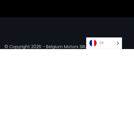
FR
© Copyright
2026 - Belgium Motors SRL -
Politique de
confidentialité