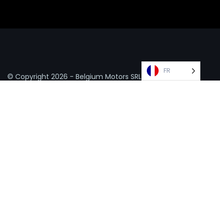
FR
© Copyright
2026 - Belgium Motors SRL -
Politique de
confidentialité